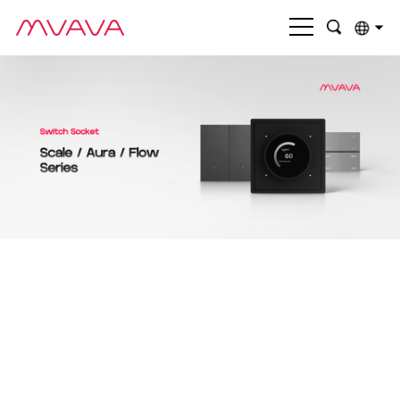
English
بالعربية
Deutsch
Français
Italiano
Nederlands
Polski
Português
Română
Русский язык